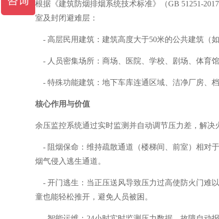
根据《建筑防烟排烟系统技术标准》（GB 51251-
室及封闭避难层：
- 高层民用建筑：建筑高度大于50米的公共建筑（如
- 人员密集场所：商场、医院、学校、剧场、体育
- 特殊功能建筑：地下车库连通区域、洁净厂房、
核心作用与价值
余压监控系统通过实时监测并自动调节压力差，解决
- 阻烟保命：维持疏散通道（楼梯间、前室）相对于走道
烟气侵入逃生通道。
- 开门逃生：当正压送风导致压力过高使防火门难
童也能轻松推开，避免人员被困。
- 智能运维：24小时实时监测压力数据，故障自