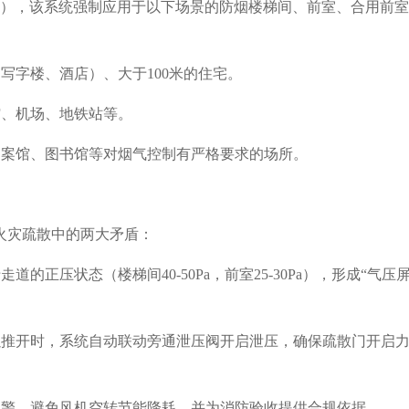
2017），该系统强制应用于以下场景的防烟楼梯间、前室、合用前
写字楼、酒店）、大于100米的住宅。
馆、机场、地铁站等。
档案馆、图书馆等对烟气控制有严格要求的场所。
火灾疏散中的两大矛盾：
的正压状态（楼梯间40-50Pa，前室25-30Pa），形成“气压
以推开时，系统自动联动旁通泄压阀开启泄压，确保疏散门开启力≤
动报警，避免风机空转节能降耗，并为消防验收提供合规依据。