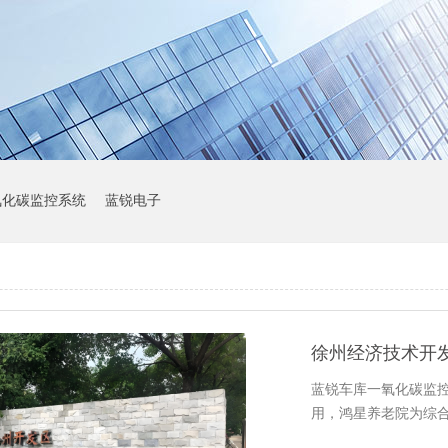
氧化碳监控系统
蓝锐电子
徐州经济技术开
蓝锐车库一氧化碳监
用，鸿星养老院为综