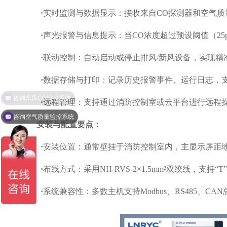
‌ ·
实时监测与数据显示‌：接收来自CO探测器和空气质
‌ ·
声光报警与信息提示‌：当CO浓度超过预设阈值（25p
‌ ·
联动控制‌：自动启动或停止排风/新风设备，实现精
‌ ·
数据存储与打印‌：记录历史报警事件、运行日志，
‌ ·
远程管理‌：支持通过消防控制室或云平台进行远程操
咨询空气质量监控系统
安装与配置要点：
‌ ·
安装位置‌：通常壁挂于‌消防控制室内‌，主显示屏距地面‌
‌ ·
布线方式‌：采用‌NH-RVS-2×1.5mm²双绞线‌，支持
‌ ·
系统兼容性‌：多数主机支持‌Modbus、RS485、