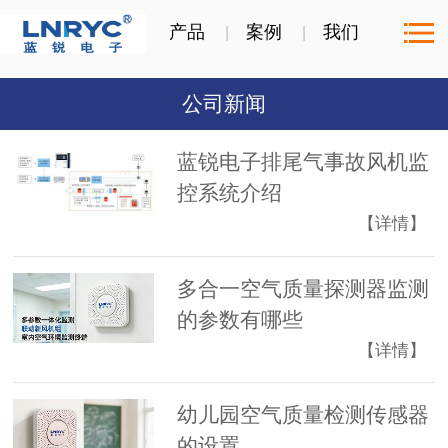
产品
案例
我们
公司新闻
蓝锐电子排尾气事故风机监
控系统介绍
【详情】
多合一空气质量探测器监测
的参数有哪些
【详情】
幼儿园空气质量检测传感器
的设置