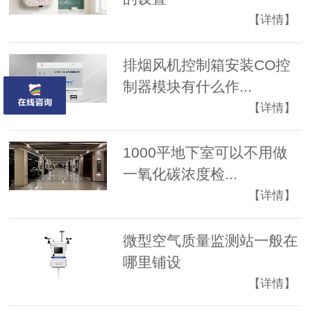
【详情】
排烟风机控制箱安装CO控
制器模块有什么作...
【详情】
1000平地下室可以不用做
一氧化碳浓度检...
【详情】
微型空气质量监测站一般在
哪里铺设
【详情】