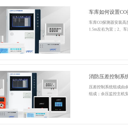
车库如何设置C
车库CO探测器安装高
1.5m左右为宜；2
消防压差控制系
压差控制系统组成由
组成；余压监控主机