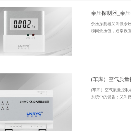
余压探测器_余
余压探测器又叫做余
梯间余压值，通常设
(车库）空气质
(车库）空气质量控制
系统中的设备；又叫做