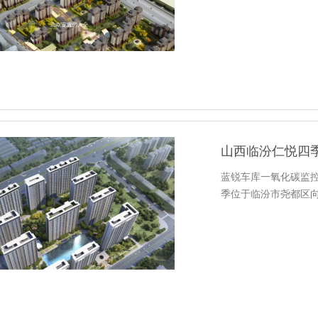
山西临汾仁悦四
蓝锐车库一氧化碳监
季位于临汾市尧都区