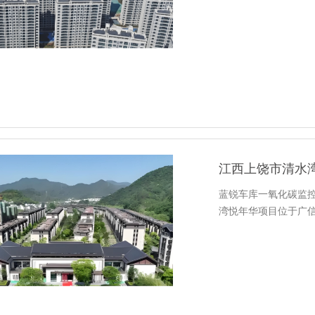
江西上饶市清水
蓝锐车库一氧化碳监
湾悦年华项目位于广