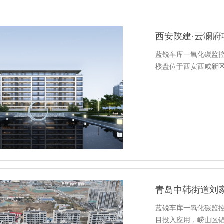
西安陕建·云澜府
蓝锐车库一氧化碳监控
楼盘位于西安西咸新
青岛中韩街道刘
蓝锐车库一氧化碳监
目投入应用，崂山区锚