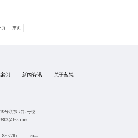
一页
末页
目案例
新闻资讯
关于蓝锐
19号联东U谷2号楼
19803@163.com
30770）
cnzz